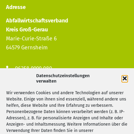
Adresse
Abfallwirtschaftsverband
Kreis Groß-Gerau
Marie-Curie-Straße 6
64579 Gernsheim
06258 9999 080
Datenschutzeinstellungen
info@awv-gg.de
verwalten
Wir verwenden Cookies und andere Technologien auf unserer
Servicezeiten
Website. Einige von ihnen sind essenziell, während andere uns
helfen, diese Website und Ihre Erfahrung zu verbessern.
Montag bis Mittwoch
Personenbezogene Daten können verarbeitet werden (z. B. IP-
Adressen), z. B. für personalisierte Anzeigen und Inhalte oder
08:30 – 12:00 + 13:30 – 16:00 Uhr
Anzeigen- und Inhaltsmessung. Weitere Informationen über die
Donnerstag
Verwendung Ihrer Daten finden Sie in unserer