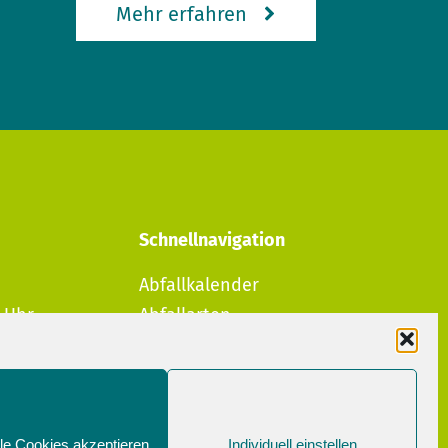
Mehr erfahren
Schnellnavigation
Abfallkalender
0 Uhr
Abfallarten
Bürgerportal
0 Uhr
Sperrmüllanmeldung
Aktuelles
Über uns
le Cookies akzeptieren
Individuell einstellen