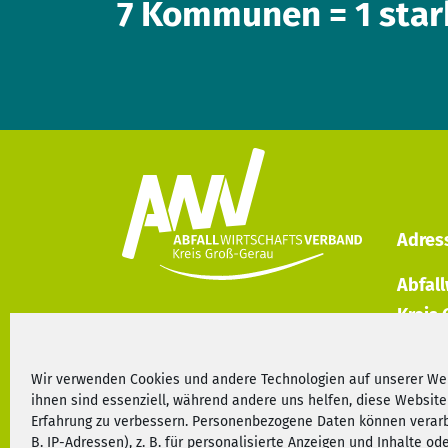
7 Kommunen = 1 star
Adres
Abfal
Kreis
Marie-
64579
Wir verwenden Cookies und andere Technologien auf unserer Web
ihnen sind essenziell, während andere uns helfen, diese Website
Erfahrung zu verbessern. Personenbezogene Daten können verarb
B. IP-Adressen), z. B. für personalisierte Anzeigen und Inhalte o
06