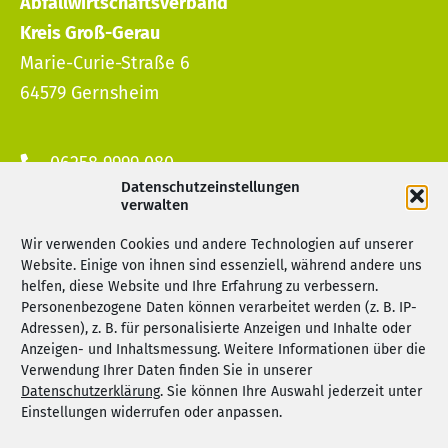
Abfallwirtschaftsverband
Kreis Groß-Gerau
Marie-Curie-Straße 6
64579 Gernsheim
06258 9999 080
Datenschutzeinstellungen
info@awv-gg.de
verwalten
Wir verwenden Cookies und andere Technologien auf unserer
Servicezeiten
Website. Einige von ihnen sind essenziell, während andere uns
helfen, diese Website und Ihre Erfahrung zu verbessern.
Montag bis Mittwoch
Personenbezogene Daten können verarbeitet werden (z. B. IP-
Adressen), z. B. für personalisierte Anzeigen und Inhalte oder
08:30 – 12:00 + 13:30 – 16:00 Uhr
Anzeigen- und Inhaltsmessung. Weitere Informationen über die
Donnerstag
Verwendung Ihrer Daten finden Sie in unserer
Datenschutzerklärung
. Sie können Ihre Auswahl jederzeit unter
08:30 – 12:00 + 13:30 – 18:00 Uhr
Einstellungen widerrufen oder anpassen.
Freitag